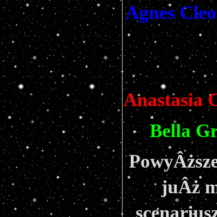
Agnes Cleo
Anastasia 
Bella G
PowyÂższe
juÂż m
scenarius