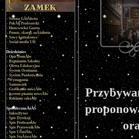
Strona GÂłĂłwna
PokĂłj Profesorski
Huncwocka Gazeta
Pomoc, skargi, zaÂżalenia
Sowy kontaktowe
Social media UH
Dziedziniec
Opis DomĂłw
Regulamin Szkolny
Oferta Edukacyjna
System Oceniania
System Punktowania
Wymagania
Samouczek
Przybywam
Grafika do newsĂłw
System pisania newsĂłw
Reklamy szkoÂły
proponowa
SpoÂłecznoÂśĂŚ
Inkwizytor
Spis Dyrekcji
or
Spis ProfesorĂłw
Spis PracownikĂłw
Spis UczniĂłw
Spis StaÂżystĂłw