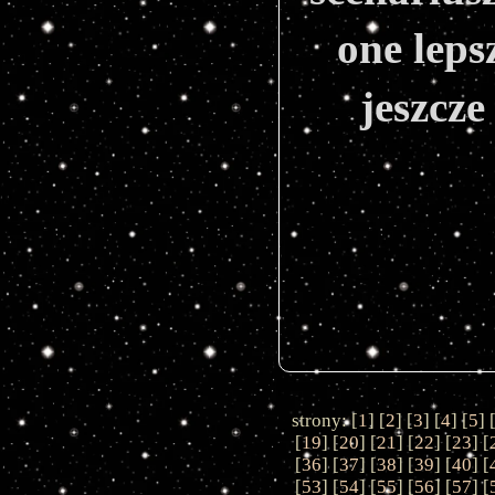
one leps
jeszcz
strony: [
1
] [
2
] [
3
] [
4
] [
5
] 
[
19
] [
20
] [
21
] [
22
] [
23
] [
[
36
] [
37
] [
38
] [
39
] [
40
] [
[
53
] [
54
] [
55
] [
56
] [
57
] [