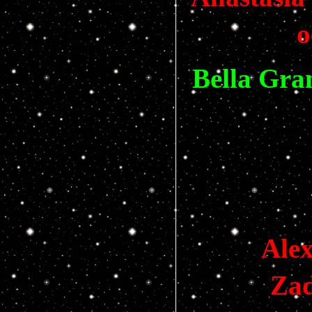
o
Bella Gra
Ale
Zad