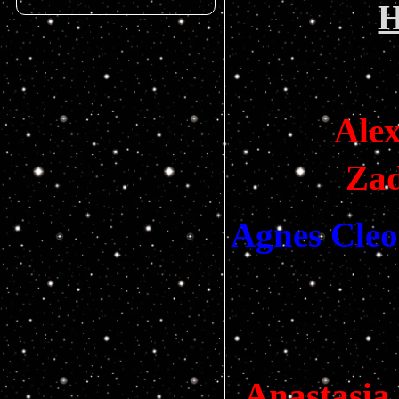
H
Ale
Zad
Agnes Cleo
Anastasia