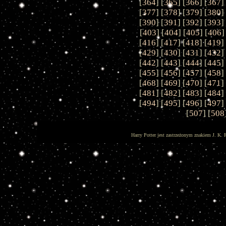
[
364
] [
365
] [
366
] [
367
]
[
377
] [
378
] [
379
] [
380
]
[
390
] [
391
] [
392
] [
393
]
[
403
] [
404
] [
405
] [
406
]
[
416
] [
417
] [
418
] [
419
]
[
429
] [
430
] [
431
] [
432
]
[
442
] [
443
] [
444
] [
445
]
[
455
] [
456
] [
457
] [
458
]
[
468
] [
469
] [
470
] [
471
]
[
481
] [
482
] [
483
] [
484
]
[
494
] [
495
] [
496
] [
497
]
[
507
] [
508
Harry Potter jest zastrzeżonym znakiem J. K. 