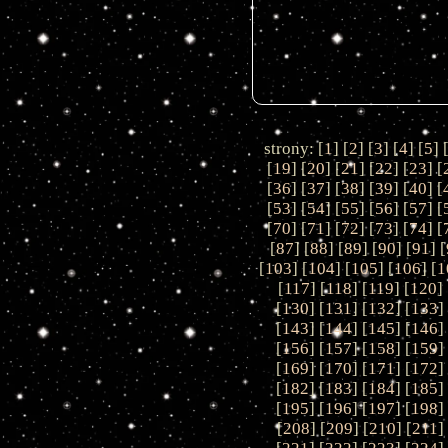
strony: [
1
] [
2
] [
3
] [
4
] [
5
] 
[
19
] [
20
] [
21
] [
22
] [
23
] [
[
36
] [
37
] [
38
] [
39
] [
40
] [
[
53
] [
54
] [
55
] [
56
] [
57
] [
[
70
] [
71
] [
72
] [
73
] [
74
] [
[
87
] [
88
] [
89
] [
90
] [
91
] [
[
103
] [
104
] [
105
] [
106
] [
1
[
117
] [
118
] [
119
] [
120
] 
[
130
] [
131
] [
132
] [
133
]
[
143
] [
144
] [
145
] [
146
]
[
156
] [
157
] [
158
] [
159
]
[
169
] [
170
] [
171
] [
172
]
[
182
] [
183
] [
184
] [
185
]
[
195
] [
196
] [
197
] [
198
]
[
208
] [
209
] [
210
] [
211
]