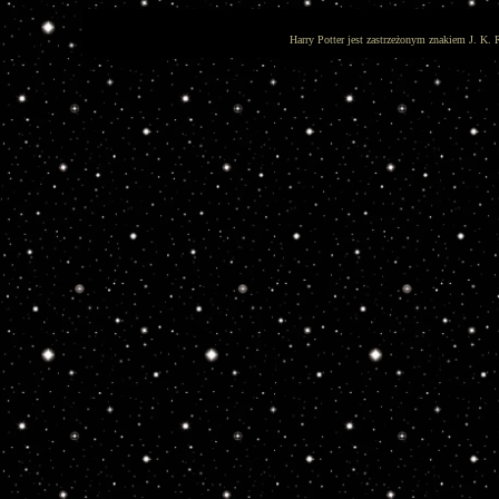
Harry Potter jest zastrzeżonym znakiem J. K. 