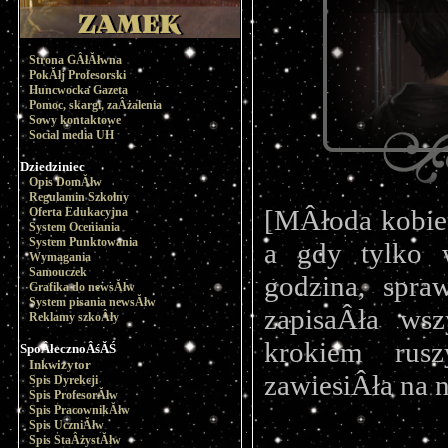
Strona GÂłĂłwna
PokĂłj Profesorski
Huncwocka Gazeta
Pomoc, skargi, zaÂżalenia
Sowy kontaktowe
Social media UH
Dziedziniec
Opis DomĂłw
Regulamin Szkolny
[MÂłoda kobiet
Oferta Edukacyjna
System Oceniania
System Punktowania
a gdy tylko w
Wymagania
Samouczek
godzina, spra
Grafika do newsĂłw
System pisania newsĂłw
zapisaÂła wsz
Reklamy szkoÂły
krokiem rusz
SpoÂłecznoÂśĂŚ
Inkwizytor
zawiesiÂła na n
Spis Dyrekcji
Spis ProfesorĂłw
Spis PracownikĂłw
Spis UczniĂłw
Spis StaÂżystĂłw