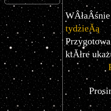
WÂłaÂśni
tydzieĂą
 
Przygotow
ktĂłre ukaz
Prosi