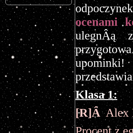
odpoczyn
ocenami 
ulegnÂą 
przygotow
upominki
przedstawi
Klasa 1:
[R]Â
Alex 
Procent
z e