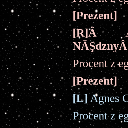
[
Prezent
]
[R]Â
Al
NĂŞdzny
Procent z 
[
Prezent
]
[L]
Agnes C
Procent z 