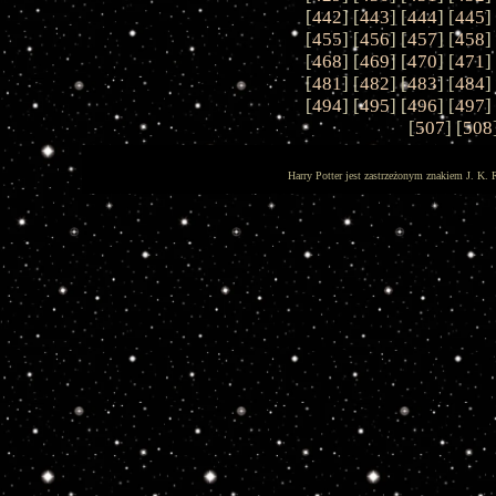
[
442
] [
443
] [
444
] [
445
]
[
455
] [
456
] [
457
] [
458
]
[
468
] [
469
] [
470
] [
471
]
[
481
] [
482
] [
483
] [
484
]
[
494
] [
495
] [
496
] [
497
]
[
507
] [
508
Harry Potter jest zastrzeżonym znakiem J. K. 