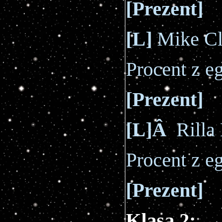
[
Prezent
]
[L]
Mike Cl
Procent z 
[
Prezent
]
[L]Â
Rilla 
Procent z 
[
Prezent
]
Klasa 2: