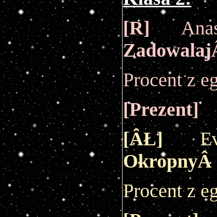
[R]
Anast
Zadowala
Procent z 
[
Prezent
]
[ÂŁ]
Eve
OkropnyÂ
Procent z 