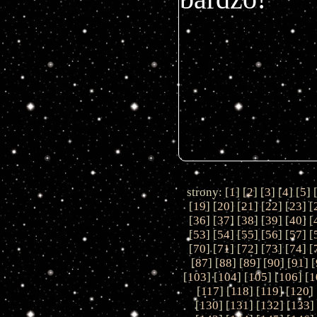
strony: [
1
] [
2
] [
3
] [
4
] [
5
] 
[
19
] [
20
] [
21
] [
22
] [
23
] [
[
36
] [
37
] [
38
] [
39
] [
40
] [
[
53
] [
54
] [
55
] [
56
] [
57
] [
[
70
] [
71
] [
72
] [
73
] [
74
] [
[
87
] [
88
] [
89
] [
90
] [
91
] [
[
103
] [
104
] [
105
] [
106
] [
1
[
117
] [
118
] [
119
] [
120
] 
[
130
] [
131
] [
132
] [
133
]