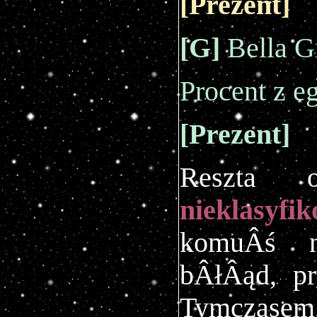
[
Prezent
]
[G]
Bella G
Procent z 
[
Prezent
]
Reszta o
nieklasyfi
komuÂś n
bÂłÂąd, pr
Tymczasem