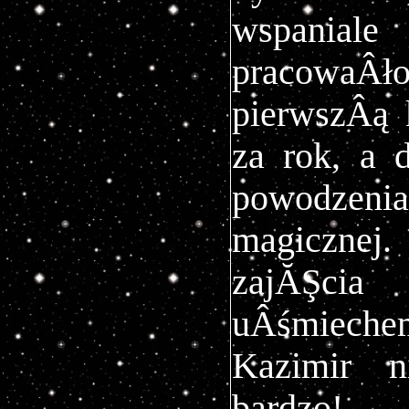
wspania
pracowaÂł
pierwszÂą 
za rok, a 
powodzen
magiczne
zajĂŞci
uÂśmieche
Kazimir n
bardzo!