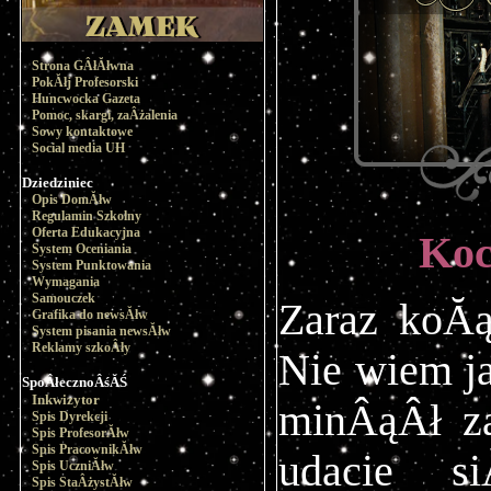
Strona GÂłĂłwna
PokĂłj Profesorski
Huncwocka Gazeta
Pomoc, skargi, zaÂżalenia
Sowy kontaktowe
Social media UH
Dziedziniec
Opis DomĂłw
Regulamin Szkolny
Oferta Edukacyjna
Koc
System Oceniania
System Punktowania
Wymagania
Samouczek
Zaraz koĂą
Grafika do newsĂłw
System pisania newsĂłw
Reklamy szkoÂły
Nie wiem j
SpoÂłecznoÂśĂŚ
Inkwizytor
minÂąÂł z
Spis Dyrekcji
Spis ProfesorĂłw
Spis PracownikĂłw
udacie s
Spis UczniĂłw
Spis StaÂżystĂłw