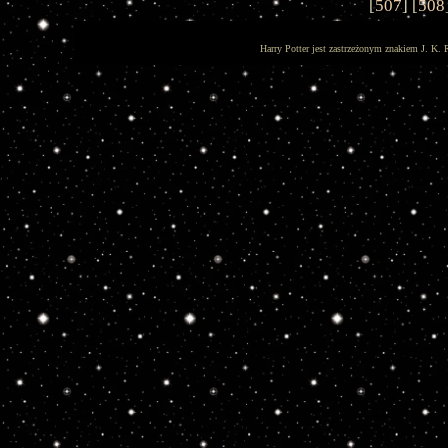
[
507
] [
508
Harry Potter jest zastrzeżonym znakiem J. K. 