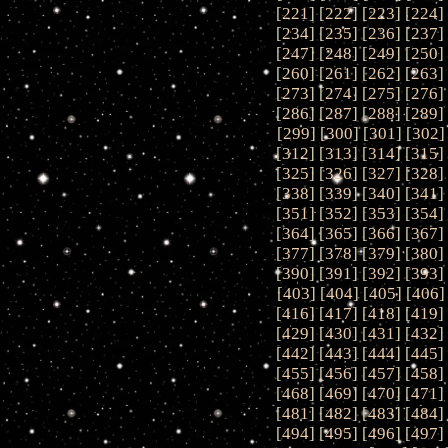
[
221
] [
222
] [
223
] [
224
]
[
234
] [
235
] [
236
] [
237
]
[
247
] [
248
] [
249
] [
250
]
[
260
] [
261
] [
262
] [
263
]
[
273
] [
274
] [
275
] [
276
]
[
286
] [
287
] [
288
] [
289
]
[
299
] [
300
] [
301
] [
302
]
[
312
] [
313
] [
314
] [
315
]
[
325
] [
326
] [
327
] [
328
]
[
338
] [
339
] [
340
] [
341
]
[
351
] [
352
] [
353
] [
354
]
[
364
] [
365
] [
366
] [
367
]
[
377
] [
378
] [
379
] [
380
]
[
390
] [
391
] [
392
] [
393
]
[
403
] [
404
] [
405
] [
406
]
[
416
] [
417
] [
418
] [
419
]
[
429
] [
430
] [
431
] [
432
]
[
442
] [
443
] [
444
] [
445
]
[
455
] [
456
] [
457
] [
458
]
[
468
] [
469
] [
470
] [
471
]
[
481
] [
482
] [
483
] [
484
]
[
494
] [
495
] [
496
] [
497
]