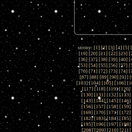
strony: [
1
] [
2
] [
3
] [
4
] [
5
] 
[
19
] [
20
] [
21
] [
22
] [
23
] [
[
36
] [
37
] [
38
] [
39
] [
40
] [
[
53
] [
54
] [
55
] [
56
] [
57
] [
[
70
] [
71
] [
72
] [
73
] [
74
] [
[
87
] [
88
] [
89
] [
90
] [
91
] [
[
103
] [
104
] [
105
] [
106
] [
1
[
117
] [
118
] [
119
] [
120
] 
[
130
] [
131
] [
132
] [
133
]
[
143
] [
144
] [
145
] [
146
]
[
156
] [
157
] [
158
] [
159
]
[
169
] [
170
] [
171
] [
172
]
[
182
] [
183
] [
184
] [
185
]
[
195
] [
196
] [
197
] [
198
]
[
208
] [
209
] [
210
] [
211
]