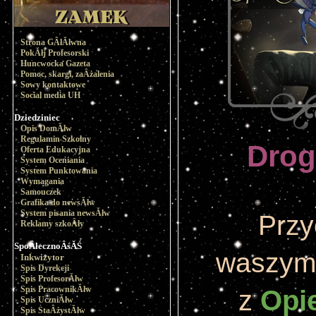
Strona GÂłĂłwna
PokĂłj Profesorski
Huncwocka Gazeta
Pomoc, skargi, zaÂżalenia
Sowy kontaktowe
Social media UH
Dziedziniec
Opis DomĂłw
Regulamin Szkolny
Drog
Oferta Edukacyjna
System Oceniania
System Punktowania
Wymagania
Samouczek
Grafika do newsĂłw
System pisania newsĂłw
Przy
Reklamy szkoÂły
SpoÂłecznoÂśĂŚ
waszym
Inkwizytor
Spis Dyrekcji
Spis ProfesorĂłw
Spis PracownikĂłw
z 
Opi
Spis UczniĂłw
Spis StaÂżystĂłw