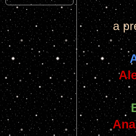
a pr
Al
Ana