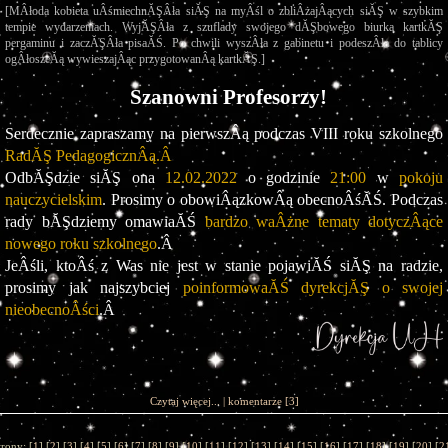
[MÂłoda kobieta uÂśmiechnĂŞÂła siĂŞ na myÂśl o zbliÂżajÂących siĂŞ w szybkim 
tempie wydarzeniach. WyjĂŞÂła z szuflady swojego dĂŞbowego biurka kartkĂŞ 
pergaminu i zaczĂŞÂła pisaĂŚ. Po chwili wyszÂła z gabinetu i podeszÂła do tablicy 
ogÂłoszeĂą wywieszajÂąc przygotowanÂą kartkĂŞ.]
Szanowni Profesorzy!
Serdecznie zapraszamy na pierwszÂą podczas VIII roku szkolnego 
RadĂŞ PedagogicznÂą.Â 
OdbĂŞdzie siĂŞ ona 
12.02.2022
 o godzinie 
21:00
 w
 pokoju 
nauczycielskim
. Prosimy o obowiÂązkowÂą obecnoÂśĂŚ. Podczas 
rady bĂŞdziemy omawiaĂŚ 
bardzo waÂżne tematy dotyczÂące 
nowego roku szkolnego
.Â 
JeÂśli, ktoÂś z Was nie jest w stanie pojawiĂŚ siĂŞ na radzie, 
prosimy jak najszybciej 
poinformowaĂŚ dyrekcjĂŞ o swojej 
nieobecnoÂści
.Â 
Czytaj więcej...
|
komentarze
[3]
trony: [
1
] [
2
] [
3
] [
4
] [
5
] [
6
] [
7
] [
8
] [
9
] [
10
] [
11
] [
12
] [
13
] [
14
] [
15
] [
16
] [
17
] [
18
] [
19
] [
20
] [
2