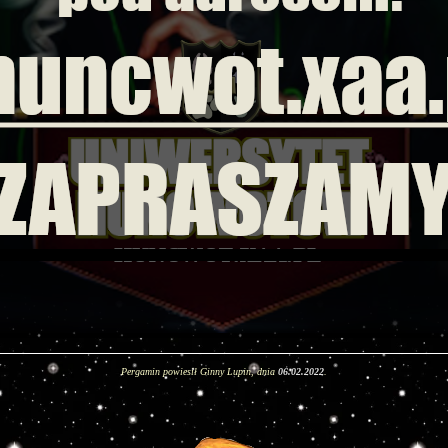
Pergamin powiesił Ginny Lupin, dnia
06.02.2022
.