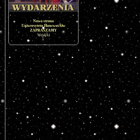
Nowa strona
Uniwersytetu HuncwotĂłw
ZAPRASZAMY
WejdÂź
Â