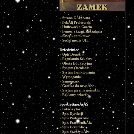
Strona GÂłĂłwna
PokĂłj Profesorski
Huncwocka Gazeta
Pomoc, skargi, zaÂżalenia
Sowy kontaktowe
Social media UH
Dziedziniec
Opis DomĂłw
Regulamin Szkolny
Oferta Edukacyjna
System Oceniania
System Punktowania
Wymagania
Samouczek
Grafika do newsĂłw
System pisania newsĂłw
Reklamy szkoÂły
SpoÂłecznoÂśĂŚ
Inkwizytor
Spis Dyrekcji
Spis ProfesorĂłw
Spis PracownikĂłw
Spis UczniĂłw
Spis StaÂżystĂłw