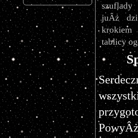
szuflady
juÂż dz
krokiem
tablicy o
S
Serdecz
wszyst
przygo
PowyÂż