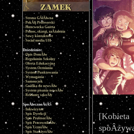
Strona GÂłĂłwna
PokĂłj Profesorski
Huncwocka Gazeta
Pomoc, skargi, zaÂżalenia
Sowy kontaktowe
Social media UH
Dziedziniec
Opis DomĂłw
Regulamin Szkolny
Oferta Edukacyjna
System Oceniania
System Punktowania
Wymagania
Samouczek
Grafika do newsĂłw
System pisania newsĂłw
Reklamy szkoÂły
SpoÂłecznoÂśĂŚ
Inkwizytor
[Kobiet
Spis Dyrekcji
Spis ProfesorĂłw
Spis PracownikĂłw
spoÂżywa
Spis UczniĂłw
Spis StaÂżystĂłw