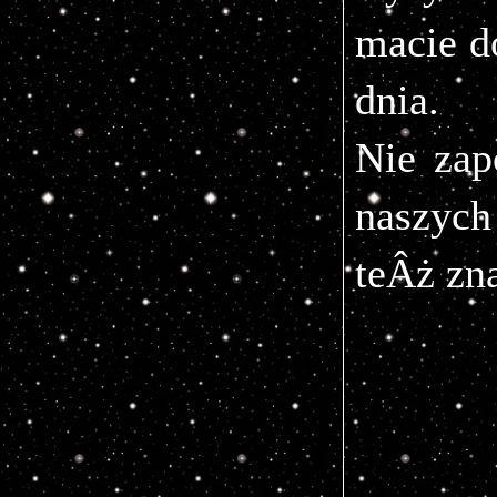
macie d
dnia.
Nie zap
naszych
teÂż zn