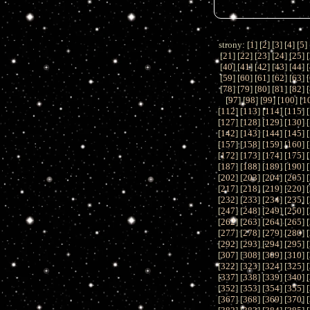
strony: [
1
] [
2
] [
3
] [
4
] [
5
] 
[
21
] [
22
] [
23
] [
24
] [
25
] [
[
40
] [
41
] [
42
] [
43
] [
44
] [
[
59
] [
60
] [
61
] [
62
] [
63
] [
[
78
] [
79
] [
80
] [
81
] [
82
] [
[
97
] [
98
] [
99
] [
100
] [
1
[
112
] [
113
] [
114
] [
115
] [
[
127
] [
128
] [
129
] [
130
] [
[
142
] [
143
] [
144
] [
145
] [
[
157
] [
158
] [
159
] [
160
] [
[
172
] [
173
] [
174
] [
175
] [
[
187
] [
188
] [
189
] [
190
] [
[
202
] [
203
] [
204
] [
205
] [
[
217
] [
218
] [
219
] [
220
] [
[
232
] [
233
] [
234
] [
235
] [
[
247
] [
248
] [
249
] [
250
] [
[
262
] [
263
] [
264
] [
265
] [
[
277
] [
278
] [
279
] [
280
] [
[
292
] [
293
] [
294
] [
295
] [
[
307
] [
308
] [
309
] [
310
] [
[
322
] [
323
] [
324
] [
325
] [
[
337
] [
338
] [
339
] [
340
] [
[
352
] [
353
] [
354
] [
355
] [
[
367
] [
368
] [
369
] [
370
] [