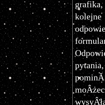
grafik
kolejne
odpow
formular
Odpowi
pyta
pominĂŞ
moÂż
wysyÂł