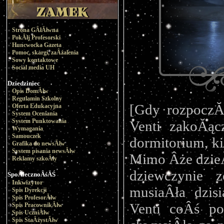
Strona GÂłĂłwna
PokĂłj Profesorski
Huncwocka Gazeta
Pomoc, skargi, zaÂżalenia
Sowy kontaktowe
Social media UH
Dziedziniec
Opis DomĂłw
Regulamin Szkolny
[Gdy rozpoczĂ
Oferta Edukacyjna
System Oceniania
System Punktowania
Venti zakoĂąc
Wymagania
Samouczek
dormitorium, ki
Grafika do newsĂłw
System pisania newsĂłw
Mimo Âże dzieĂ
Reklamy szkoÂły
dziewczynie z
SpoÂłecznoÂśĂŚ
Inkwizytor
musiaÂła dzis
Spis Dyrekcji
Spis ProfesorĂłw
Venti coÂś po
Spis PracownikĂłw
Spis UczniĂłw
Spis StaÂżystĂłw