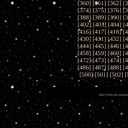
[
360
] [
361
] [
362
] [
[
374
] [
375
] [
376
] [
[
388
] [
389
] [
390
] [
[
402
] [
403
] [
404
] [
[
416
] [
417
] [
418
] [
[
430
] [
431
] [
432
] [
[
444
] [
445
] [
446
] [
[
458
] [
459
] [
460
] [
[
472
] [
473
] [
474
] [
[
486
] [
487
] [
488
] [
[
500
] [
501
] [
502
] [
Harry Potter jest zastrz