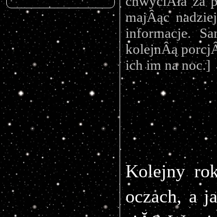
chwyciÂła za p
majÂąc nadzie
informacje. S
kolejnÂą porcjÂ
ich im na noc.]
Kolejny ro
oczach, a 