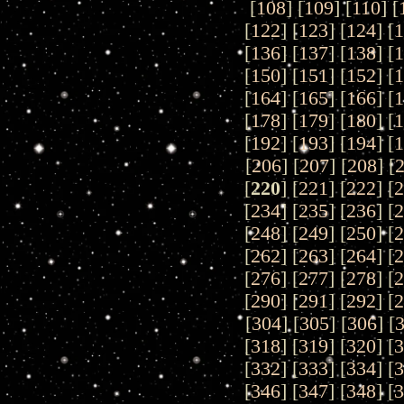
[
108
] [
109
] [
110
] [
[
122
] [
123
] [
124
] [
[
136
] [
137
] [
138
] [
[
150
] [
151
] [
152
] [
[
164
] [
165
] [
166
] [
[
178
] [
179
] [
180
] [
[
192
] [
193
] [
194
] [
[
206
] [
207
] [
208
] [
[
220
] [
221
] [
222
] [
[
234
] [
235
] [
236
] [
[
248
] [
249
] [
250
] [
[
262
] [
263
] [
264
] [
[
276
] [
277
] [
278
] [
[
290
] [
291
] [
292
] [
[
304
] [
305
] [
306
] [
[
318
] [
319
] [
320
] [
[
332
] [
333
] [
334
] [
[
346
] [
347
] [
348
] [