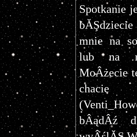
Spotkanie je
bĂŞdziecie 
mnie na s
lub na me
MoÂżecie t
chacie 
(Venti_Howe
bÂądÂź di
wyÂślĂŞ W