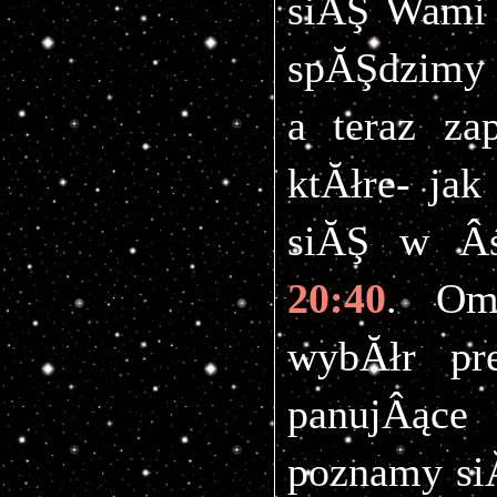
siĂŞ Wami 
spĂŞdzimy 
a teraz z
ktĂłre- jak
siĂŞ w Âś
20:40
. OmĂ
wybĂłr pre
panujÂące 
poznamy siĂ