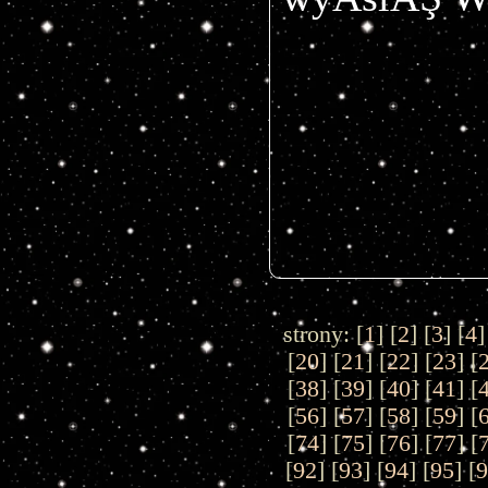
strony: [
1
] [
2
] [
3
] [
4
]
[
20
] [
21
] [
22
] [
23
] [
[
38
] [
39
] [
40
] [
41
] [
[
56
] [
57
] [
58
] [
59
] [
[
74
] [
75
] [
76
] [
77
] [
[
92
] [
93
] [
94
] [
95
] [