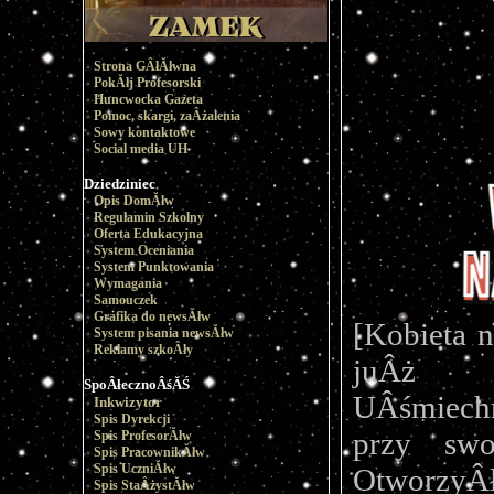
Strona GÂłĂłwna
PokĂłj Profesorski
Huncwocka Gazeta
Pomoc, skargi, zaÂżalenia
Sowy kontaktowe
Social media UH
Dziedziniec
Opis DomĂłw
Regulamin Szkolny
Oferta Edukacyjna
System Oceniania
System Punktowania
Wymagania
Samouczek
Grafika do newsĂłw
[Kobieta 
System pisania newsĂłw
Reklamy szkoÂły
juÂż p
SpoÂłecznoÂśĂŚ
UÂśmiech
Inkwizytor
Spis Dyrekcji
przy swo
Spis ProfesorĂłw
Spis PracownikĂłw
Spis UczniĂłw
OtworzyÂ
Spis StaÂżystĂłw