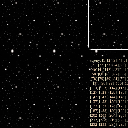
strony: [
1
] [
2
] [
3
] [
4
] [
5
] 
[
21
] [
22
] [
23
] [
24
] [
25
] [
[
40
] [
41
] [
42
] [
43
] [
44
] [
[
59
] [
60
] [
61
] [
62
] [
63
] [
[
78
] [
79
] [
80
] [
81
] [
82
] [
[
97
] [
98
] [
99
] [
100
] [
1
[
112
] [
113
] [
114
] [
115
] [
[
127
] [
128
] [
129
] [
130
] [
[
142
] [
143
] [
144
] [
145
] [
[
157
] [
158
] [
159
] [
160
] [
[
172
] [
173
] [
174
] [
175
] [
[
187
] [
188
] [
189
] [
190
] [
[
202
] [
203
] [
204
] [
205
] [
[
217
] [
218
] [
219
] [
220
] [
[
232
] [
233
] [
234
] [
235
] [