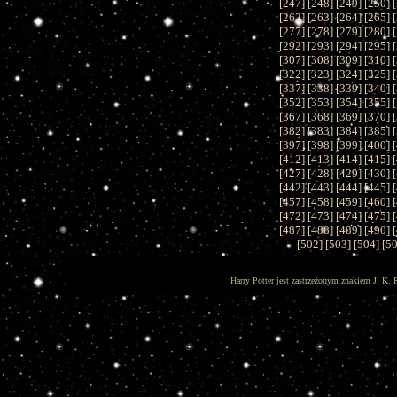
[
247
] [
248
] [
249
] [
250
] [
[
262
] [
263
] [
264
] [
265
] [
[
277
] [
278
] [
279
] [
280
] [
[
292
] [
293
] [
294
] [
295
] [
[
307
] [
308
] [
309
] [
310
] [
[
322
] [
323
] [
324
] [
325
] [
[
337
] [
338
] [
339
] [
340
] [
[
352
] [
353
] [
354
] [
355
] [
[
367
] [
368
] [
369
] [
370
] [
[
382
] [
383
] [
384
] [
385
] [
[
397
] [
398
] [
399
] [
400
] [
[
412
] [
413
] [
414
] [
415
] [
[
427
] [
428
] [
429
] [
430
] [
[
442
] [
443
] [
444
] [
445
] [
[
457
] [
458
] [
459
] [
460
] [
[
472
] [
473
] [
474
] [
475
] [
[
487
] [
488
] [
489
] [
490
] [
[
502
] [
503
] [
504
] [
5
Harry Potter jest zastrzeżonym znakiem J. K. 