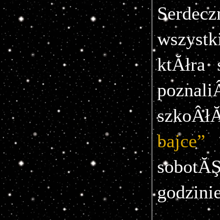
Serdecz
wszyst
ktĂłra 
pozna
szkoÂłĂ
bajce”
sobotĂ
godzinie