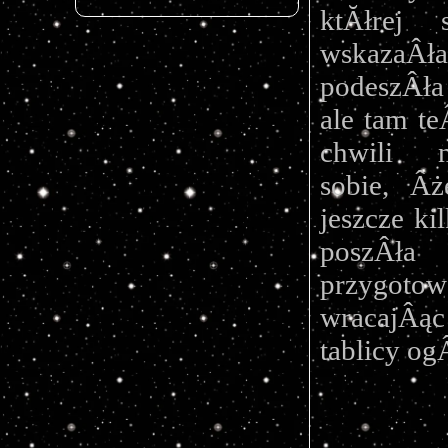
ktĂłrej 
wskazaÂ
podeszÂła 
ale tam te
chwili n
sobie, Â
jeszcze ki
poszÂł
przygotow
wracajÂąc 
tablicy og