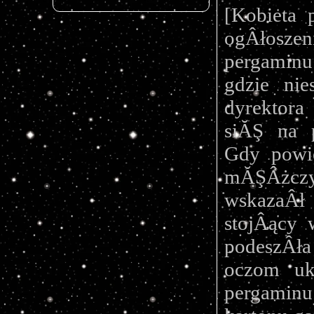
[Kobieta 
ogÂłoszen
pergaminu
gdzie nie
dyrektora
siĂŞ na p
Gdy powie
mĂŞÂżczy
wskazaÂł
stojÂący 
podeszÂła
oczom uka
pergaminu