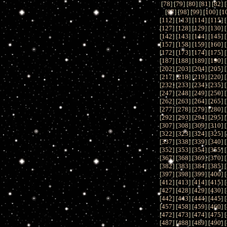
[
78
] [
79
] [
80
] [
81
] [
82
] [
[
97
] [
98
] [
99
] [
100
] [
1
[
112
] [
113
] [
114
] [
115
] [
[
127
] [
128
] [
129
] [
130
] [
[
142
] [
143
] [
144
] [
145
] [
[
157
] [
158
] [
159
] [
160
] [
[
172
] [
173
] [
174
] [
175
] [
[
187
] [
188
] [
189
] [
190
] [
[
202
] [
203
] [
204
] [
205
] [
[
217
] [
218
] [
219
] [
220
] [
[
232
] [
233
] [
234
] [
235
] [
[
247
] [
248
] [
249
] [
250
] [
[
262
] [
263
] [
264
] [
265
] [
[
277
] [
278
] [
279
] [
280
] [
[
292
] [
293
] [
294
] [
295
] [
[
307
] [
308
] [
309
] [
310
] [
[
322
] [
323
] [
324
] [
325
] [
[
337
] [
338
] [
339
] [
340
] [
[
352
] [
353
] [
354
] [
355
] [
[
367
] [
368
] [
369
] [
370
] [
[
382
] [
383
] [
384
] [
385
] [
[
397
] [
398
] [
399
] [
400
] [
[
412
] [
413
] [
414
] [
415
] [
[
427
] [
428
] [
429
] [
430
] [
[
442
] [
443
] [
444
] [
445
] [
[
457
] [
458
] [
459
] [
460
] [
[
472
] [
473
] [
474
] [
475
] [
[
487
] [
488
] [
489
] [
490
] [