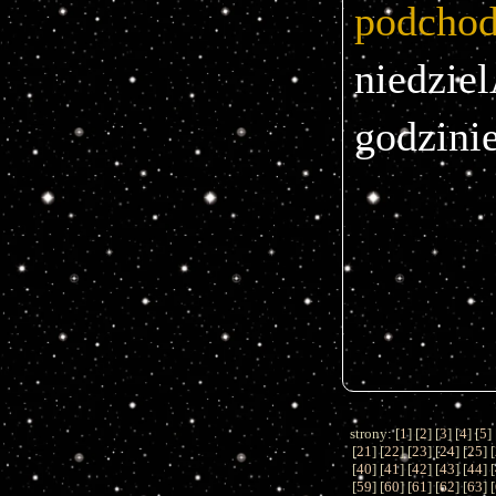
podchod
niedzie
godzinie
strony: [
1
] [
2
] [
3
] [
4
] [
5
] 
[
21
] [
22
] [
23
] [
24
] [
25
] [
[
40
] [
41
] [
42
] [
43
] [
44
] [
[
59
] [
60
] [
61
] [
62
] [
63
] [