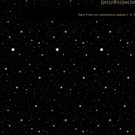
[
502
] [
503
] [
504
] [
5
Harry Potter jest zastrzeżonym znakiem J. K. 