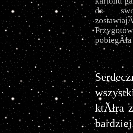
kartonu g
do swoj
zostaw
Przygotow
pobiegÂła 
Serdecz
wszyst
ktĂłra z
bard