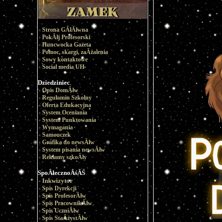
Strona GÂłĂłwna
PokĂłj Profesorski
Huncwocka Gazeta
Pomoc, skargi, zaÂżalenia
Sowy kontaktowe
Social media UH
Dziedziniec
Opis DomĂłw
Regulamin Szkolny
Oferta Edukacyjna
System Oceniania
System Punktowania
Wymagania
Samouczek
Grafika do newsĂłw
System pisania newsĂłw
Reklamy szkoÂły
SpoÂłecznoÂśĂŚ
Inkwizytor
Spis Dyrekcji
Spis ProfesorĂłw
Spis PracownikĂłw
Spis UczniĂłw
Spis StaÂżystĂłw