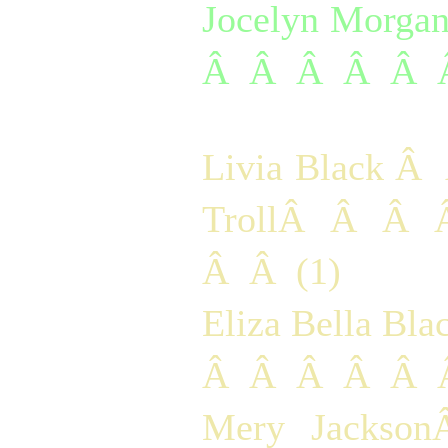
Jocelyn Morgan 
Â  Â  Â  Â  Â  
Livia Black Â  
TrollÂ  Â  Â  
Â  Â  (1)
Eliza Bella Blac
Â  Â  Â  Â  Â  
Mery Jackso