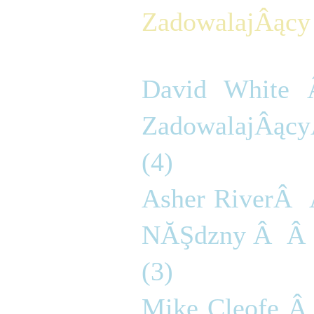
ZadowalajÂący 
David White
ZadowalajÂącyÂ
(4)
Asher RiverÂ  
NĂŞdzny Â  Â  
(3)
Mike Cleofe Â