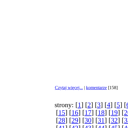
przygody. Ter
wakacji i do z
roku!
Czytaj więcej...
|
komentarze
[158]
strony: [
1
] [
2
] [
3
] [
4
] [
5
] [
[
15
] [
16
] [
17
] [
18
] [
19
] [
2
[
28
] [
29
] [
30
] [
31
] [
32
] [
3