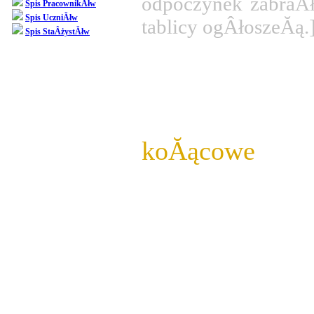
odpoczynek zabraÂł
Spis PracownikĂłw
Spis UczniĂłw
tablicy ogÂłoszeĂą.
Spis StaÂżystĂłw
Kochan
PrzybyÂł wres
koĂącowe 
Przedstawi
nastĂŞpujÂąco
klasa 1: