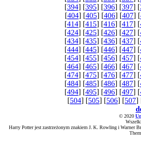
[
394
] [
395
] [
396
] [
397
] [
[
404
] [
405
] [
406
] [
407
] [
[
414
] [
415
] [
416
] [
417
] [
[
424
] [
425
] [
426
] [
427
] [
[
434
] [
435
] [
436
] [
437
] [
[
444
] [
445
] [
446
] [
447
] [
[
454
] [
455
] [
456
] [
457
] [
[
464
] [
465
] [
466
] [
467
] [
[
474
] [
475
] [
476
] [
477
] [
[
484
] [
485
] [
486
] [
487
] [
[
494
] [
495
] [
496
] [
497
] [
[
504
] [
505
] [
506
] [
507
] 
d
© 2020
Un
Wszelki
Harry Potter jest zastrzeżonym znakiem J. K. Rowling i Warner Bro
Them