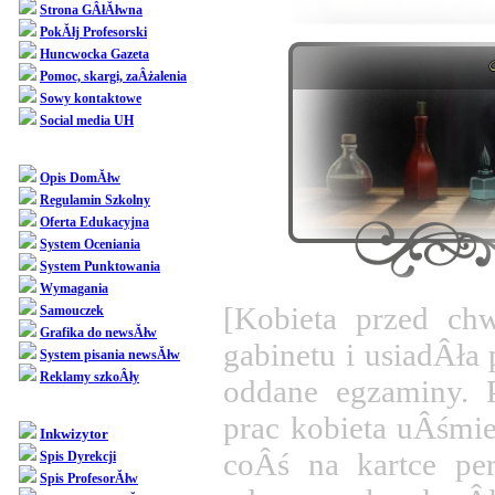
Strona GÂłĂłwna
PokĂłj Profesorski
Huncwocka Gazeta
Pomoc, skargi, zaÂżalenia
Sowy kontaktowe
Social media UH
Dziedziniec
Opis DomĂłw
Regulamin Szkolny
Oferta Edukacyjna
System Oceniania
System Punktowania
Wymagania
[Kobieta przed ch
Samouczek
Grafika do newsĂłw
gabinetu i usiadÂła
System pisania newsĂłw
Reklamy szkoÂły
oddane egzaminy. P
SpoÂłecznoÂśĂŚ
prac kobieta uÂśmie
Inkwizytor
coÂś na kartce pe
Spis Dyrekcji
Spis ProfesorĂłw