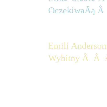
OczekiwaĂą Â  
klasa 2:
Emili Anderson
Wybitny Â  Â  
DziĂŞkujĂŞ 
pracĂŞ w tym 
nie koniec 