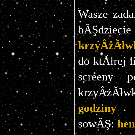
Wasze zada
krzyÂżĂłw
do ktĂłrej l
screeny po
krzyÂżĂłwk
godzin
sowĂŞ:
hen