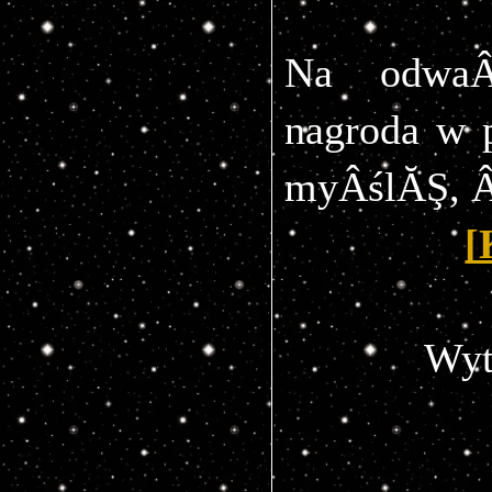
Na odwaÂ
nagroda w p
myÂślĂŞ, Âż
[
Wyt