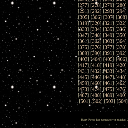
[
277
] [
278
] [
279
] [
280
]
[
291
] [
292
] [
293
] [
294
]
[
305
] [
306
] [
307
] [
308
]
[
319
] [
320
] [
321
] [
322
]
[
333
] [
334
] [
335
] [
336
]
[
347
] [
348
] [
349
] [
350
]
[
361
] [
362
] [
363
] [
364
]
[
375
] [
376
] [
377
] [
378
]
[
389
] [
390
] [
391
] [
392
]
[
403
] [
404
] [
405
] [
406
]
[
417
] [
418
] [
419
] [
420
]
[
431
] [
432
] [
433
] [
434
]
[
445
] [
446
] [
447
] [
448
]
[
459
] [
460
] [
461
] [
462
]
[
473
] [
474
] [
475
] [
476
]
[
487
] [
488
] [
489
] [
490
]
[
501
] [
502
] [
503
] [
504
]
Harry Potter jest zastrzeżonym znakiem 