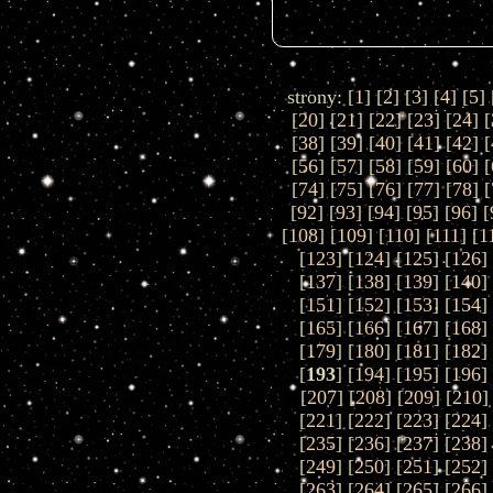
strony: [
1
] [
2
] [
3
] [
4
] [
5
] 
[
20
] [
21
] [
22
] [
23
] [
24
] [
[
38
] [
39
] [
40
] [
41
] [
42
] [
[
56
] [
57
] [
58
] [
59
] [
60
] [
[
74
] [
75
] [
76
] [
77
] [
78
] [
[
92
] [
93
] [
94
] [
95
] [
96
] [
[
108
] [
109
] [
110
] [
111
] [
1
[
123
] [
124
] [
125
] [
126
]
[
137
] [
138
] [
139
] [
140
]
[
151
] [
152
] [
153
] [
154
]
[
165
] [
166
] [
167
] [
168
]
[
179
] [
180
] [
181
] [
182
]
[
193
] [
194
] [
195
] [
196
]
[
207
] [
208
] [
209
] [
210
]
[
221
] [
222
] [
223
] [
224
]
[
235
] [
236
] [
237
] [
238
]
[
249
] [
250
] [
251
] [
252
]
[
263
] [
264
] [
265
] [
266
]