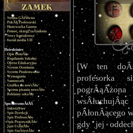
Strona GÂłĂłwna
PokĂłj Profesorski
Huncwocka Gazeta
Pomoc, skargi, zaÂżalenia
Sowy kontaktowe
Social media UH
Dziedziniec
Opis DomĂłw
Regulamin Szkolny
Oferta Edukacyjna
[W ten doÂś
System Oceniania
System Punktowania
profesorka s
Wymagania
Samouczek
Grafika do newsĂłw
pogrÂąÂżona
System pisania newsĂłw
Reklamy szkoÂły
wsÂłuchujÂąc 
SpoÂłecznoÂśĂŚ
Inkwizytor
pÂłonÂącego w 
Spis Dyrekcji
Spis ProfesorĂłw
gdy jej oddec
Spis PracownikĂłw
Spis UczniĂłw
Spis StaÂżystĂłw