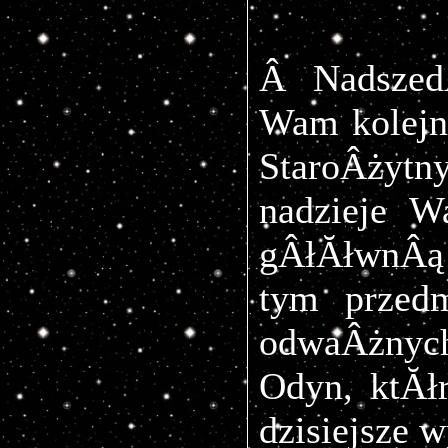
Â NadszedÂ
Wam kolejn
StaroÂży
nadzieje W
gÂłĂłwnÂą
tym przedm
odwaÂżnyc
Odyn, ktĂł
dzisiejsze