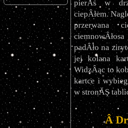
pierÂś w dr
ciepÂłem. Nagle
przerwana ci
ciemnowÂłosa 
padÂło na ziryt
jej kolana ka
WidzÂąc to kobi
kartce i wybieg
w stronĂŞ tabl
Â Dr