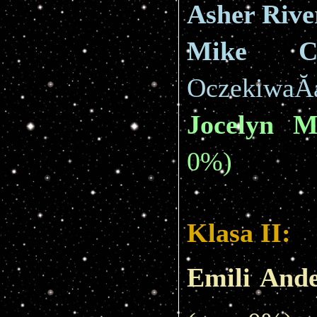
Asher Rive
Mike Cl
OczekiwaĂą
Jocelyn M
0%)
Klasa II:
Emili And