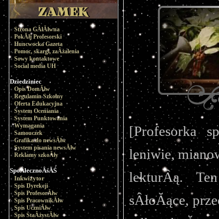
Strona GÂłĂłwna
PokĂłj Profesorski
Huncwocka Gazeta
Pomoc, skargi, zaÂżalenia
Sowy kontaktowe
Social media UH
Dziedziniec
Opis DomĂłw
Regulamin Szkolny
Oferta Edukacyjna
System Oceniania
System Punktowania
Wymagania
[Profesorka s
Samouczek
Grafika do newsĂłw
System pisania newsĂłw
leniwie, miano
Reklamy szkoÂły
SpoÂłecznoÂśĂŚ
lekturÂą. Te
Inkwizytor
Spis Dyrekcji
Spis ProfesorĂłw
sÂłoĂące, prze
Spis PracownikĂłw
Spis UczniĂłw
Spis StaÂżystĂłw