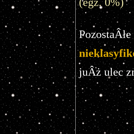
(egz. 0%)
nieklasyfi
juÂż ulec z