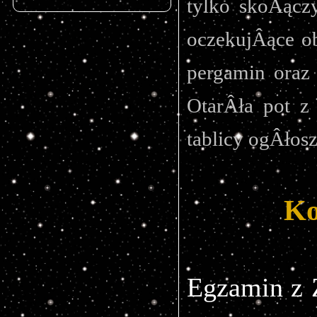
tylko skoĂącz
oczekujÂące ob
pergamin oraz
OtarÂła pot z
tablicy ogÂłos
Ko
Egzamin z Z