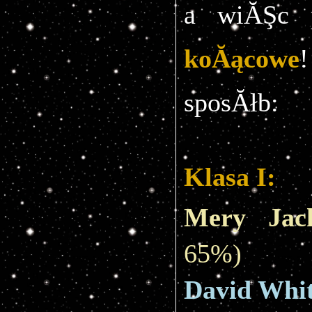
a wiĂŞc 
koĂącowe
!
sposĂłb:
Klasa I:
Mery Jac
65%)
David Whit