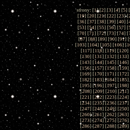
strony: [
1
] [
2
] [
3
] [
4
] [
5
] 
[
19
] [
20
] [
21
] [
22
] [
23
] [
[
36
] [
37
] [
38
] [
39
] [
40
] [
[
53
] [
54
] [
55
] [
56
] [
57
] [
[
70
] [
71
] [
72
] [
73
] [
74
] [
[
87
] [
88
] [
89
] [
90
] [
91
] [
[
103
] [
104
] [
105
] [
106
] [
1
[
117
] [
118
] [
119
] [
120
] 
[
130
] [
131
] [
132
] [
133
]
[
143
] [
144
] [
145
] [
146
]
[
156
] [
157
] [
158
] [
159
]
[
169
] [
170
] [
171
] [
172
]
[
182
] [
183
] [
184
] [
185
]
[
195
] [
196
] [
197
] [
198
]
[
208
] [
209
] [
210
] [
211
]
[
221
] [
222
] [
223
] [
224
]
[
234
] [
235
] [
236
] [
237
]
[
247
] [
248
] [
249
] [
250
]
[
260
] [
261
] [
262
] [
263
]
[
273
] [
274
] [
275
] [
276
]
[
286
] [
287
] [
288
] [
289
]