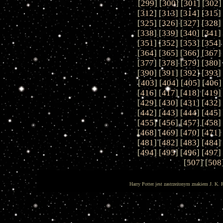
[
299
] [
300
] [
301
] [
302
]
[
312
] [
313
] [
314
] [
315
]
[
325
] [
326
] [
327
] [
328
]
[
338
] [
339
] [
340
] [
341
]
[
351
] [
352
] [
353
] [
354
]
[
364
] [
365
] [
366
] [
367
]
[
377
] [
378
] [
379
] [
380
]
[
390
] [
391
] [
392
] [
393
]
[
403
] [
404
] [
405
] [
406
]
[
416
] [
417
] [
418
] [
419
]
[
429
] [
430
] [
431
] [
432
]
[
442
] [
443
] [
444
] [
445
]
[
455
] [
456
] [
457
] [
458
]
[
468
] [
469
] [
470
] [
471
]
[
481
] [
482
] [
483
] [
484
]
[
494
] [
495
] [
496
] [
497
]
[
507
] [
508
Harry Potter jest zastrzeżonym znakiem J. K. 