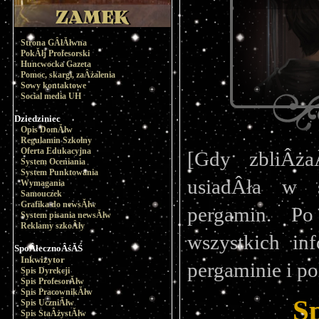
Strona GÂłĂłwna
PokĂłj Profesorski
Huncwocka Gazeta
Pomoc, skargi, zaÂżalenia
Sowy kontaktowe
Social media UH
Dziedziniec
Opis DomĂłw
Regulamin Szkolny
Oferta Edukacyjna
[Gdy zbliÂża
System Oceniania
System Punktowania
usiadÂła w 
Wymagania
Samouczek
Grafika do newsĂłw
pergamin. Po 
System pisania newsĂłw
Reklamy szkoÂły
wszystkich inf
SpoÂłecznoÂśĂŚ
Inkwizytor
pergaminie i po
Spis Dyrekcji
Spis ProfesorĂłw
Spis PracownikĂłw
S
Spis UczniĂłw
Spis StaÂżystĂłw