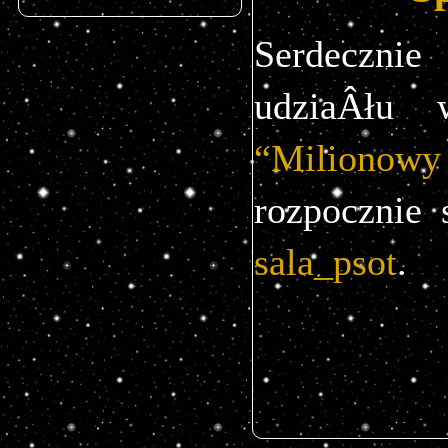
Serdeczni
“Miliono
rozpocznie 
sala_psot
.