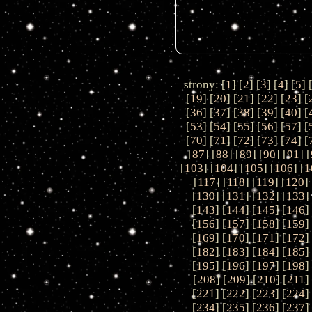
strony: [
1
] [
2
] [
3
] [
4
] [
5
] 
[
19
] [
20
] [
21
] [
22
] [
23
] [
[
36
] [
37
] [
38
] [
39
] [
40
] [
[
53
] [
54
] [
55
] [
56
] [
57
] [
[
70
] [
71
] [
72
] [
73
] [
74
] [
[
87
] [
88
] [
89
] [
90
] [
91
] [
[
103
] [
104
] [
105
] [
106
] [
1
[
117
] [
118
] [
119
] [
120
] 
[
130
] [
131
] [
132
] [
133
]
[
143
] [
144
] [
145
] [
146
]
[
156
] [
157
] [
158
] [
159
]
[
169
] [
170
] [
171
] [
172
]
[
182
] [
183
] [
184
] [
185
]
[
195
] [
196
] [
197
] [
198
]
[
208
] [
209
] [
210
] [
211
]
[
221
] [
222
] [
223
] [
224
]
[
234
] [
235
] [
236
] [
237
]