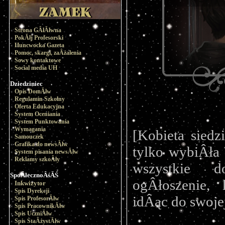
Strona GÂłĂłwna
PokĂłj Profesorski
Huncwocka Gazeta
Pomoc, skargi, zaÂżalenia
Sowy kontaktowe
Social media UH
Dziedziniec
Opis DomĂłw
Regulamin Szkolny
Oferta Edukacyjna
System Oceniania
System Punktowania
Wymagania
[Kobieta siedz
Samouczek
Grafika do newsĂłw
tylko wybiÂła 
System pisania newsĂłw
Reklamy szkoÂły
wszystkie d
SpoÂłecznoÂśĂŚ
ogÂłoszenie, 
Inkwizytor
Spis Dyrekcji
idÂąc do swoje
Spis ProfesorĂłw
Spis PracownikĂłw
Spis UczniĂłw
Spis StaÂżystĂłw