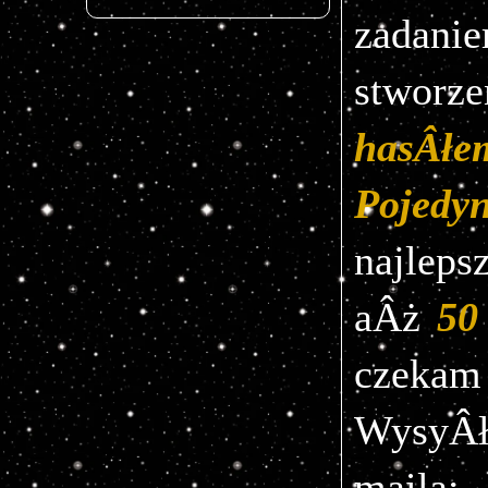
zada
stworz
hasÂłe
Pojedy
najleps
aÂż 
50
czek
WysyÂ
maila: 