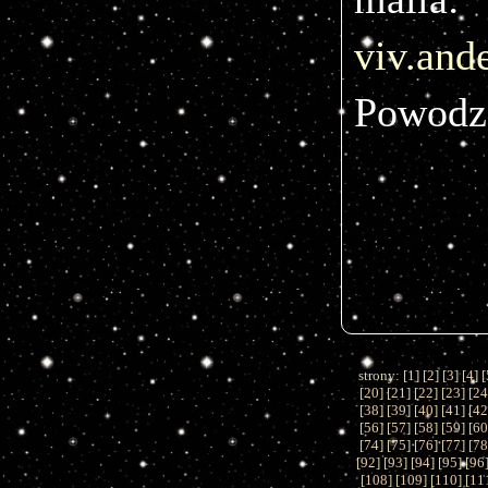
viv.an
Powodz
strony: [
1
] [
2
] [
3
] [
4
] [
[
20
] [
21
] [
22
] [
23
] [
2
[
38
] [
39
] [
40
] [
41
] [
4
[
56
] [
57
] [
58
] [
59
] [
6
[
74
] [
75
] [
76
] [
77
] [
7
[
92
] [
93
] [
94
] [
95
] [
96
[
108
] [
109
] [
110
] [
11