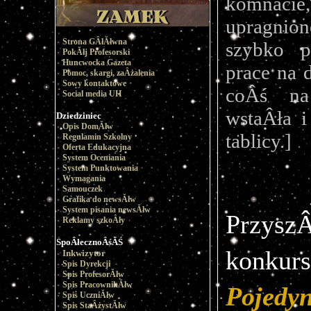
komna
upragnio
Strona GÂłĂłwna
szybko p
PokĂłj Profesorski
Huncwocka Gazeta
prace na 
Pomoc, skargi, zaÂżalenia
Sowy kontaktowe
coÂś na 
Social media UH
wstaÂła i
Dziedziniec
Opis DomĂłw
tablicy.]
Regulamin Szkolny
Oferta Edukacyjna
System Oceniania
System Punktowania
Wymagania
Samouczek
Grafika do newsĂłw
System pisania newsĂłw
PrzyszÂ
Reklamy szkoÂły
SpoÂłecznoÂśĂŚ
kon
Inkwizytor
Spis Dyrekcji
Spis ProfesorĂłw
Spis PracownikĂłw
Pojedy
Spis UczniĂłw
Spis StaÂżystĂłw