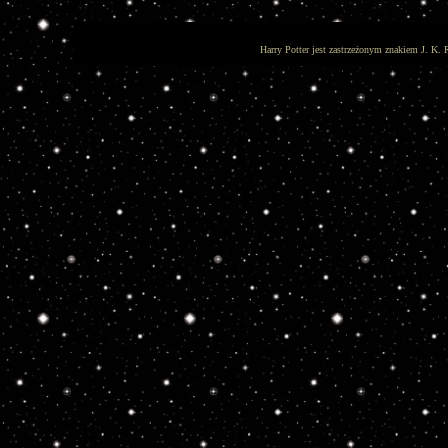
Harry Potter jest zastrzeżonym znakiem J. K. 