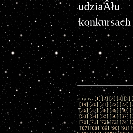
udziaÂł
konkursach 
strony: [
1
] [
2
] [
3
] [
4
] [
5
] 
[
19
] [
20
] [
21
] [
22
] [
23
] [
[
36
] [
37
] [
38
] [
39
] [
40
] [
[
53
] [
54
] [
55
] [
56
] [
57
] [
[
70
] [
71
] [
72
] [
73
] [
74
] [
[
87
] [
88
] [
89
] [
90
] [
91
] [