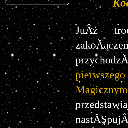
Ko
JuÂż tr
zakoĂącze
pierwszego
Magicznym
przeds
nastĂŞpujÂ