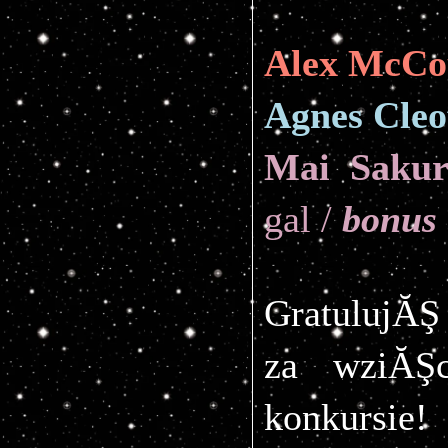
Alex McCo
Agnes Cleo
Mai Saku
gal / 
bonus 
GratulujĂŞ
za wziĂŞ
konkursie