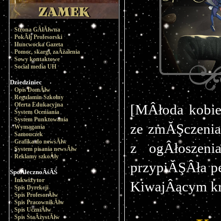
Strona GÂłĂłwna
PokĂłj Profesorski
Huncwocka Gazeta
Pomoc, skargi, zaÂżalenia
Sowy kontaktowe
Social media UH
Dziedziniec
Opis DomĂłw
Regulamin Szkolny
Oferta Edukacyjna
[MÂłoda kobie
System Oceniania
System Punktowania
ze zmĂŞczenia,
Wymagania
Samouczek
Grafika do newsĂłw
z ogÂłoszeni
System pisania newsĂłw
Reklamy szkoÂły
przypiĂŞÂła p
SpoÂłecznoÂśĂŚ
Inkwizytor
KiwajÂącym kro
Spis Dyrekcji
Spis ProfesorĂłw
Spis PracownikĂłw
Spis UczniĂłw
Spis StaÂżystĂłw