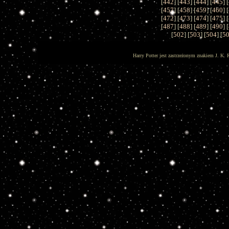
[
442
] [
443
] [
444
] [
445
] [
[
457
] [
458
] [
459
] [
460
] [
[
472
] [
473
] [
474
] [
475
] [
[
487
] [
488
] [
489
] [
490
] [
[
502
] [
503
] [
504
] [
5
Harry Potter jest zastrzeżonym znakiem J. K. 