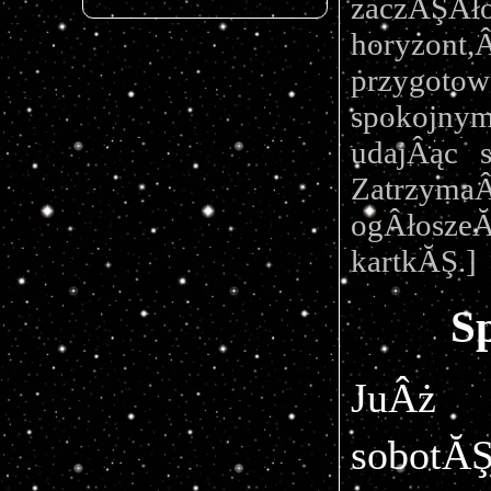
zaczĂŞ
horyzont
przygotow
spokojnym
udajÂąc s
Zatrzyma
ogÂłosze
kartkĂŞ.]
S
JuÂż 
sobotĂ