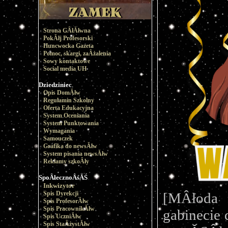
Strona GÂłĂłwna
PokĂłj Profesorski
Huncwocka Gazeta
Pomoc, skargi, zaÂżalenia
Sowy kontaktowe
Social media UH
Dziedziniec
Opis DomĂłw
Regulamin Szkolny
Oferta Edukacyjna
System Oceniania
System Punktowania
Wymagania
Samouczek
Grafika do newsĂłw
System pisania newsĂłw
Reklamy szkoÂły
SpoÂłecznoÂśĂŚ
Inkwizytor
[MÂłoda
Spis Dyrekcji
Spis ProfesorĂłw
Spis PracownikĂłw
gabinecie 
Spis UczniĂłw
Spis StaÂżystĂłw