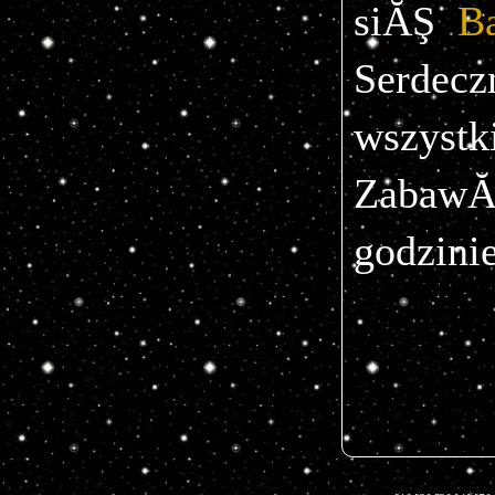
siĂŞ
Serdec
wszyst
ZabawĂ
godzinie