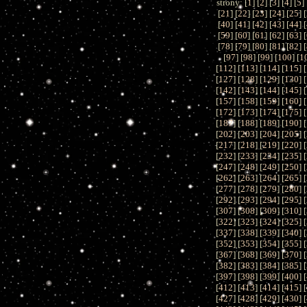
strony: [
1
] [
2
] [
3
] [
4
] [
5
] 
[
21
] [
22
] [
23
] [
24
] [
25
] [
[
40
] [
41
] [
42
] [
43
] [
44
] [
[
59
] [
60
] [
61
] [
62
] [
63
] [
[
78
] [
79
] [
80
] [
81
] [
82
] [
[
97
] [
98
] [
99
] [
100
] [
1
[
112
] [
113
] [
114
] [
115
] [
[
127
] [
128
] [
129
] [
130
] [
[
142
] [
143
] [
144
] [
145
] [
[
157
] [
158
] [
159
] [
160
] [
[
172
] [
173
] [
174
] [
175
] [
[
187
] [
188
] [
189
] [
190
] [
[
202
] [
203
] [
204
] [
205
] [
[
217
] [
218
] [
219
] [
220
] [
[
232
] [
233
] [
234
] [
235
] [
[
247
] [
248
] [
249
] [
250
] [
[
262
] [
263
] [
264
] [
265
] [
[
277
] [
278
] [
279
] [
280
] [
[
292
] [
293
] [
294
] [
295
] [
[
307
] [
308
] [
309
] [
310
] [
[
322
] [
323
] [
324
] [
325
] [
[
337
] [
338
] [
339
] [
340
] [
[
352
] [
353
] [
354
] [
355
] [
[
367
] [
368
] [
369
] [
370
] [
[
382
] [
383
] [
384
] [
385
] [
[
397
] [
398
] [
399
] [
400
] [
[
412
] [
413
] [
414
] [
415
] [
[
427
] [
428
] [
429
] [
430
] [