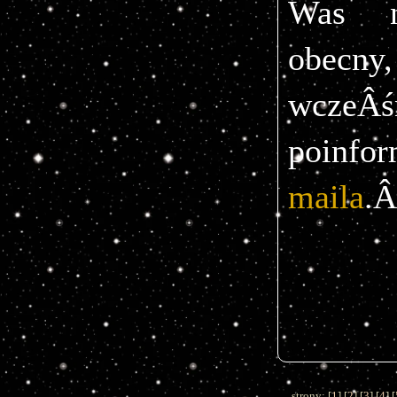
Was n
obec
wczeÂśn
maila
.Â
strony: [
1
] [
2
] [
3
] [
4
] [