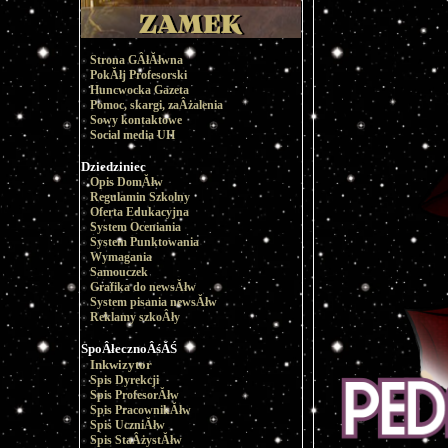
Strona GÂłĂłwna
PokĂłj Profesorski
Huncwocka Gazeta
Pomoc, skargi, zaÂżalenia
Sowy kontaktowe
Social media UH
Dziedziniec
Opis DomĂłw
Regulamin Szkolny
Oferta Edukacyjna
System Oceniania
System Punktowania
Wymagania
Samouczek
Grafika do newsĂłw
System pisania newsĂłw
Reklamy szkoÂły
SpoÂłecznoÂśĂŚ
Inkwizytor
Spis Dyrekcji
Spis ProfesorĂłw
Spis PracownikĂłw
Spis UczniĂłw
Spis StaÂżystĂłw