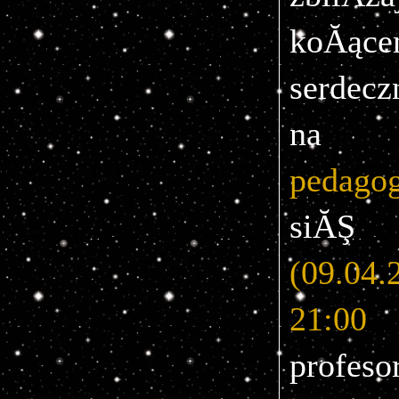
koĂące
serdec
na
 r
pedago
(09.04.
21:00
profeso