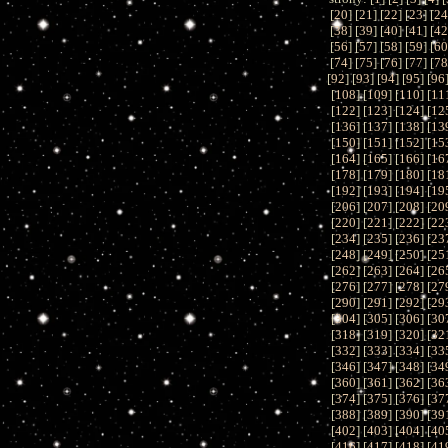
[
20
] [
21
] [
22
] [
23
] [
2
[
38
] [
39
] [
40
] [
41
] [
4
[
56
] [
57
] [
58
] [
59
] [
6
[
74
] [
75
] [
76
] [
77
] [
7
[
92
] [
93
] [
94
] [
95
] [
96
[
108
] [
109
] [
110
] [
11
[
122
] [
123
] [
124
] [
12
[
136
] [
137
] [
138
] [
13
[
150
] [
151
] [
152
] [
15
[
164
] [
165
] [
166
] [
16
[
178
] [
179
] [
180
] [
18
[
192
] [
193
] [
194
] [
19
[
206
] [
207
] [
208
] [
20
[
220
] [
221
] [
222
] [
22
[
234
] [
235
] [
236
] [
23
[
248
] [
249
] [
250
] [
25
[
262
] [
263
] [
264
] [
26
[
276
] [
277
] [
278
] [
27
[
290
] [
291
] [
292
] [
29
[
304
] [
305
] [
306
] [
30
[
318
] [
319
] [
320
] [
32
[
332
] [
333
] [
334
] [
33
[
346
] [
347
] [
348
] [
34
[
360
] [
361
] [
362
] [
36
[
374
] [
375
] [
376
] [
37
[
388
] [
389
] [
390
] [
39
[
402
] [
403
] [
404
] [
40
[
416
] [
417
] [
418
] [
41