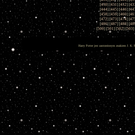
[
430
] [
431
] [
432
] [
43
[
444
] [
445
] [
446
] [
44
[
458
] [
459
] [
460
] [
46
[
472
] [
473
] [
474
] [
47
[
486
] [
487
] [
488
] [
48
[
500
] [
501
] [
502
] [
503
]
Harry Potter jest zastrzeżonym znakiem J. K. 