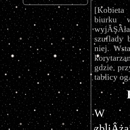
[Kobieta
biurku w
wyjĂŞÂł
szuflady 
niej. Wst
korytarza
gdzie prz
tablicy o
W z
zbliÂ