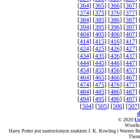
[
364
] [
365
] [
366
] [
367
] 
[
374
] [
375
] [
376
] [
377
] 
[
384
] [
385
] [
386
] [
387
] 
[
394
] [
395
] [
396
] [
397
] 
[
404
] [
405
] [
406
] [
407
] 
[
414
] [
415
] [
416
] [
417
] 
[
424
] [
425
] [
426
] [
427
] 
[
434
] [
435
] [
436
] [
437
] 
[
444
] [
445
] [
446
] [
447
] 
[
454
] [
455
] [
456
] [
457
] 
[
464
] [
465
] [
466
] [
467
] 
[
474
] [
475
] [
476
] [
477
] 
[
484
] [
485
] [
486
] [
487
] 
[
494
] [
495
] [
496
] [
497
] 
[
504
] [
505
] [
506
] [
507
]
© 2020
Un
Wszelki
Harry Potter jest zastrzeżonym znakiem J. K. Rowling i Warner Bro
Them