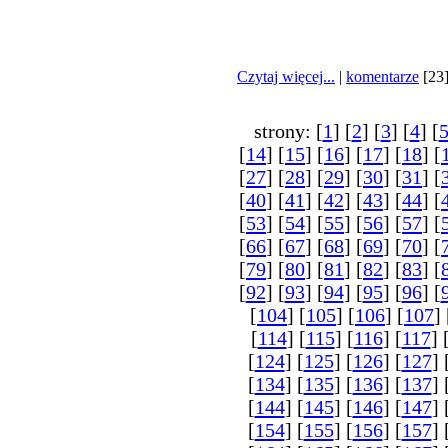
Czytaj więcej...
|
komentarze
[23
strony: [
1
] [
2
] [
3
] [
4
] [
[
14
] [
15
] [
16
] [
17
] [
18
] [
[
27
] [
28
] [
29
] [
30
] [
31
] [
[
40
] [
41
] [
42
] [
43
] [
44
] [
[
53
] [
54
] [
55
] [
56
] [
57
] [
[
66
] [
67
] [
68
] [
69
] [
70
] [
[
79
] [
80
] [
81
] [
82
] [
83
] [
[
92
] [
93
] [
94
] [
95
] [
96
] [
[
104
] [
105
] [
106
] [
107
] 
[
114
] [
115
] [
116
] [
117
] 
[
124
] [
125
] [
126
] [
127
] 
[
134
] [
135
] [
136
] [
137
] 
[
144
] [
145
] [
146
] [
147
] 
[
154
] [
155
] [
156
] [
157
] 