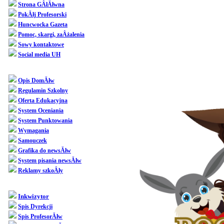
Strona GÂłĂłwna
PokĂłj Profesorski
Huncwocka Gazeta
Pomoc, skargi, zaÂżalenia
Sowy kontaktowe
Social media UH
Dziedziniec
Opis DomĂłw
Regulamin Szkolny
Oferta Edukacyjna
System Oceniania
System Punktowania
Wymagania
Samouczek
Grafika do newsĂłw
System pisania newsĂłw
Reklamy szkoÂły
SpoÂłecznoÂśĂŚ
Inkwizytor
Spis Dyrekcji
Spis ProfesorĂłw