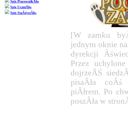
Spis PracownikĂłw
Spis UczniĂłw
Spis StaÂżystĂłw
[W zamku byÂ
jednym oknie na
dyrekcji Âświe
Przez uchylone
dojrzeĂŚ siedzÂ
pisaÂła coÂś
piĂłrem. Po chwi
poszÂła w stron
K