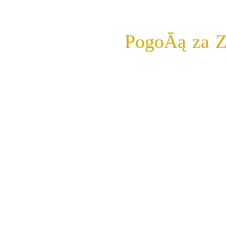
Serdecznie 
PogoĂą za 
ktĂłrej kt
zÂłapie z
odbĂŞdzie s
niedzielĂŞ 
Widzimy siĂ