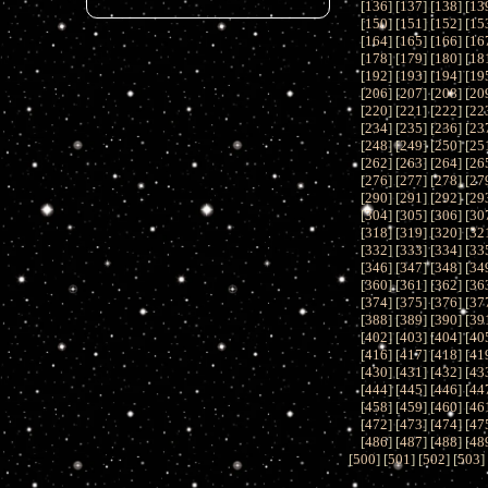
[
136
] [
137
] [
138
] [
13
[
150
] [
151
] [
152
] [
15
[
164
] [
165
] [
166
] [
16
[
178
] [
179
] [
180
] [
18
[
192
] [
193
] [
194
] [
19
[
206
] [
207
] [
208
] [
20
[
220
] [
221
] [
222
] [
22
[
234
] [
235
] [
236
] [
23
[
248
] [
249
] [
250
] [
25
[
262
] [
263
] [
264
] [
26
[
276
] [
277
] [
278
] [
27
[
290
] [
291
] [
292
] [
29
[
304
] [
305
] [
306
] [
30
[
318
] [
319
] [
320
] [
32
[
332
] [
333
] [
334
] [
33
[
346
] [
347
] [
348
] [
34
[
360
] [
361
] [
362
] [
36
[
374
] [
375
] [
376
] [
37
[
388
] [
389
] [
390
] [
39
[
402
] [
403
] [
404
] [
40
[
416
] [
417
] [
418
] [
41
[
430
] [
431
] [
432
] [
43
[
444
] [
445
] [
446
] [
44
[
458
] [
459
] [
460
] [
46
[
472
] [
473
] [
474
] [
47
[
486
] [
487
] [
488
] [
48
[
500
] [
501
] [
502
] [
503
]