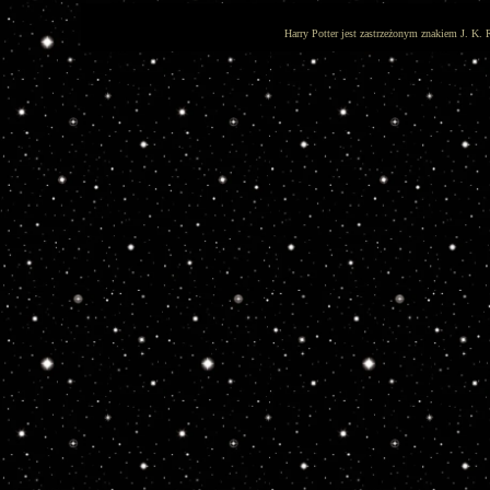
Harry Potter jest zastrzeżonym znakiem J. K. 