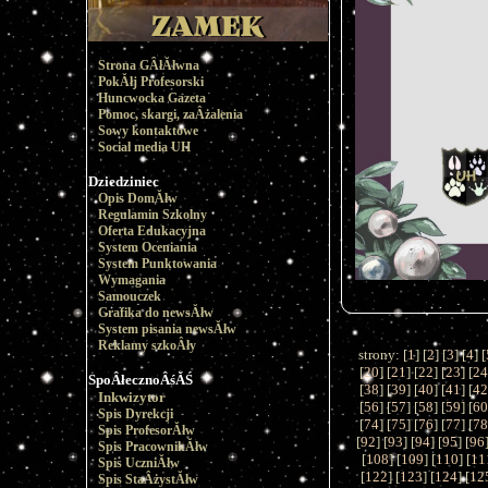
Strona GÂłĂłwna
PokĂłj Profesorski
Huncwocka Gazeta
Pomoc, skargi, zaÂżalenia
Sowy kontaktowe
Social media UH
Dziedziniec
Opis DomĂłw
Regulamin Szkolny
Oferta Edukacyjna
System Oceniania
System Punktowania
Wymagania
Samouczek
Grafika do newsĂłw
System pisania newsĂłw
Reklamy szkoÂły
strony: [
1
] [
2
] [
3
] [
4
] [
[
20
] [
21
] [
22
] [
23
] [
2
SpoÂłecznoÂśĂŚ
[
38
] [
39
] [
40
] [
41
] [
4
Inkwizytor
[
56
] [
57
] [
58
] [
59
] [
6
Spis Dyrekcji
[
74
] [
75
] [
76
] [
77
] [
7
Spis ProfesorĂłw
[
92
] [
93
] [
94
] [
95
] [
96
Spis PracownikĂłw
[
108
] [
109
] [
110
] [
11
Spis UczniĂłw
[
122
] [
123
] [
124
] [
12
Spis StaÂżystĂłw