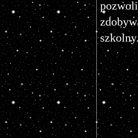
pozwol
zdobywa
szkolny