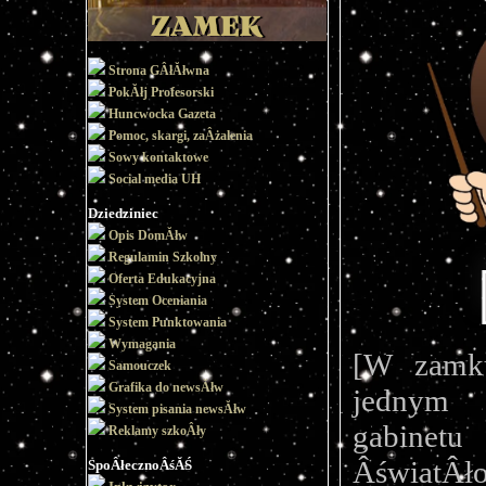
Strona GÂłĂłwna
PokĂłj Profesorski
Huncwocka Gazeta
Pomoc, skargi, zaÂżalenia
Sowy kontaktowe
Social media UH
Dziedziniec
Opis DomĂłw
Regulamin Szkolny
Oferta Edukacyjna
System Oceniania
System Punktowania
Wymagania
[W zamk
Samouczek
Grafika do newsĂłw
jednym 
System pisania newsĂłw
gabinetu
Reklamy szkoÂły
ÂświatÂło
SpoÂłecznoÂśĂŚ