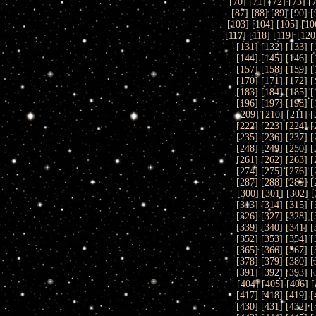
[
70
] [
71
] [
72
] [
73
] [
[
87
] [
88
] [
89
] [
90
] [
[
103
] [
104
] [
105
] [
10
[
117
] [
118
] [
119
] [
120
[
131
] [
132
] [
133
] [
[
144
] [
145
] [
146
] [
[
157
] [
158
] [
159
] [
[
170
] [
171
] [
172
] [
[
183
] [
184
] [
185
] [
[
196
] [
197
] [
198
] [
[
209
] [
210
] [
211
] [
[
222
] [
223
] [
224
] [
[
235
] [
236
] [
237
] [
[
248
] [
249
] [
250
] [
[
261
] [
262
] [
263
] [
[
274
] [
275
] [
276
] [
[
287
] [
288
] [
289
] [
[
300
] [
301
] [
302
] [
[
313
] [
314
] [
315
] [
[
326
] [
327
] [
328
] [
[
339
] [
340
] [
341
] [
[
352
] [
353
] [
354
] [
[
365
] [
366
] [
367
] [
[
378
] [
379
] [
380
] [
[
391
] [
392
] [
393
] [
[
404
] [
405
] [
406
] [
[
417
] [
418
] [
419
] [
[
430
] [
431
] [
432
] [