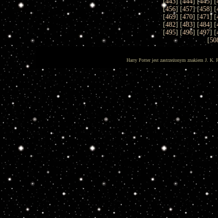
[
443
] [
444
] [
445
] [
[
456
] [
457
] [
458
] [
[
469
] [
470
] [
471
] [
[
482
] [
483
] [
484
] [
[
495
] [
496
] [
497
] [
[
50
Harry Potter jest zastrzeżonym znakiem J. K. 