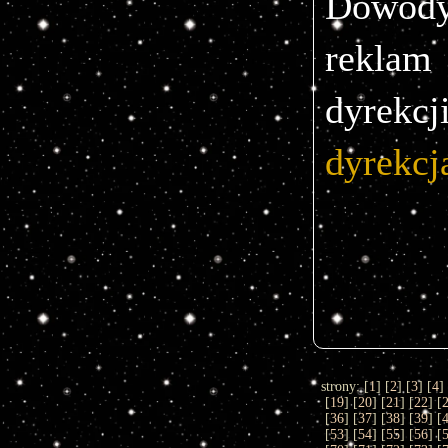
Dowod
reklam 
dyrekc
strony: [
1
] [
2
] [
3
] [
4
]
[
19
] [
20
] [
21
] [
22
] [
[
36
] [
37
] [
38
] [
39
] [
[
53
] [
54
] [
55
] [
56
] [