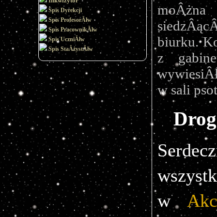
Inkwizytor
moÂżna b
Spis Dyrekcji
Spis ProfesorĂłw
siedzÂąc
Spis PracownikĂłw
biurku. K
Spis UczniĂłw
Spis StaÂżystĂłw
z gabine
wywiesiÂł
w sali psot
Drog
Serde
wszystk
w 
Akc