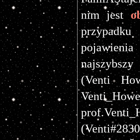
nim jest 
o
przypadku
pojawieni
najszybszy
(Venti How
Venti_Hower
prof.Venti
(Venti#28