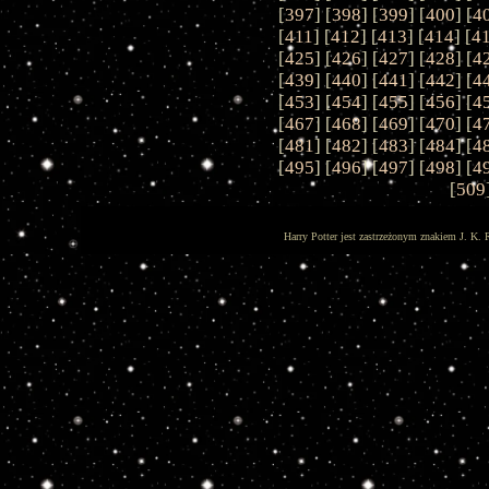
[
397
] [
398
] [
399
] [
400
] [
4
[
411
] [
412
] [
413
] [
414
] [
4
[
425
] [
426
] [
427
] [
428
] [
4
[
439
] [
440
] [
441
] [
442
] [
4
[
453
] [
454
] [
455
] [
456
] [
4
[
467
] [
468
] [
469
] [
470
] [
4
[
481
] [
482
] [
483
] [
484
] [
4
[
495
] [
496
] [
497
] [
498
] [
4
[
509
Harry Potter jest zastrzeżonym znakiem J. K. 