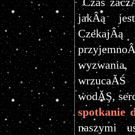
Czas zacz
jakÂą jes
CzekajÂ
przyjemno
wyzwania,
wrzucaĂŚ
spotkanie
naszymi us