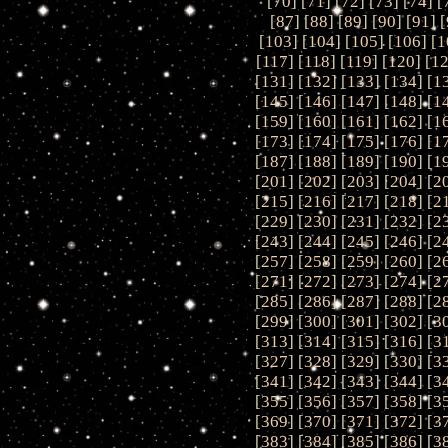
[
70
] [
71
] [
72
] [
73
] [
74
] [
[
87
] [
88
] [
89
] [
90
] [
91
] [
[
103
] [
104
] [
105
] [
106
] [
1
[
117
] [
118
] [
119
] [
120
] [
1
[
131
] [
132
] [
133
] [
134
] [
1
[
145
] [
146
] [
147
] [
148
] [
1
[
159
] [
160
] [
161
] [
162
] [
1
[
173
] [
174
] [
175
] [
176
] [
1
[
187
] [
188
] [
189
] [
190
] [
1
[
201
] [
202
] [
203
] [
204
] [
2
[
215
] [
216
] [
217
] [
218
] [
2
[
229
] [
230
] [
231
] [
232
] [
2
[
243
] [
244
] [
245
] [
246
] [
2
[
257
] [
258
] [
259
] [
260
] [
2
[
271
] [
272
] [
273
] [
274
] [
2
[
285
] [
286
] [
287
] [
288
] [
2
[
299
] [
300
] [
301
] [
302
] [
3
[
313
] [
314
] [
315
] [
316
] [
3
[
327
] [
328
] [
329
] [
330
] [
3
[
341
] [
342
] [
343
] [
344
] [
3
[
355
] [
356
] [
357
] [
358
] [
3
[
369
] [
370
] [
371
] [
372
] [
3
[
383
] [
384
] [
385
] [
386
] [
3