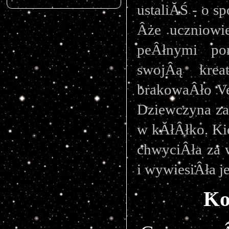
ustaliĂŚ - o s
Âże uczniowi
peÂłnymi po
swojÂą kreat
brakowaÂło Ven
Dziewczyna zac
w kĂłÂłko. Ki
chwyciÂła za 
i wywiesiÂła j
Ko