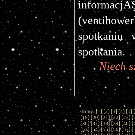
informac
(
ventihowe
spotkaniu
spotkania.
Niech s
strony: [
1
] [
2
] [
3
] [
4
] [
5
] 
[
19
] [
20
] [
21
] [
22
] [
23
] [
[
36
] [
37
] [
38
] [
39
] [
40
] [
[
53
] [
54
] [
55
] [
56
] [
57
] [