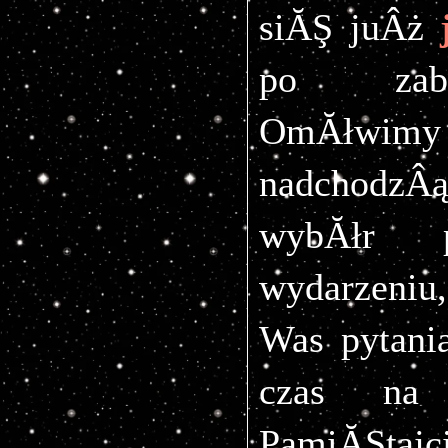
siĂŞ juÂż 
po zabaw
OmĂłwimy t
nadchodz
wybĂłr p
wydarzeniu,
Was pytani
czas na w
PamiĂŞtajc