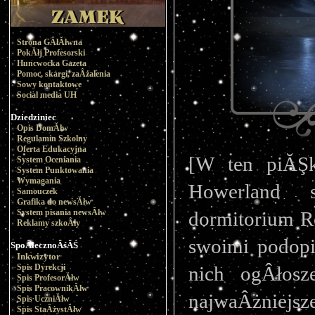
Strona GÂłĂłwna
PokĂłj Profesorski
Huncwocka Gazeta
Pomoc, skargi, zaÂżalenia
Sowy kontaktowe
Social media UH
Dziedziniec
Opis DomĂłw
Regulamin Szkolny
Oferta Edukacyjna
[W ten piĂŞk
System Oceniania
System Punktowania
Wymagania
Howerland s
Samouczek
Grafika do newsĂłw
System pisania newsĂłw
dormitorium Ro
Reklamy szkoÂły
swoimi podopi
SpoÂłecznoÂśĂŚ
Inkwizytor
Spis Dyrekcji
nich ogÂłosz
Spis ProfesorĂłw
Spis PracownikĂłw
najwaÂżniejsz
Spis UczniĂłw
Spis StaÂżystĂłw