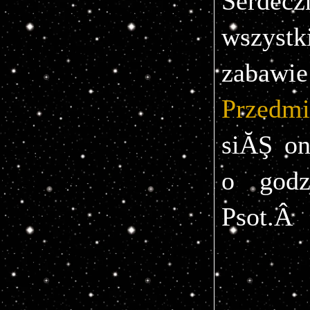
Serdecz
wszyst
zabaw
Przedmi
siĂŞ o
o godz
Psot.Â 