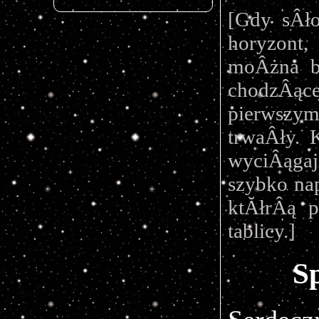
[Gdy sÂło
horyzont,
moÂżna b
chodzÂą
pierwszym
trwaÂły. K
wyciÂągaj
szybko nap
ktĂłrÂą p
tablicy.]
S