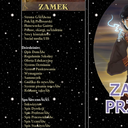
Strona GÂłĂłwna
PokĂłj Profesorski
Huncwocka Gazeta
Pomoc, skargi, zaÂżalenia
Sowy kontaktowe
Social media UH
Dziedziniec
Opis DomĂłw
Regulamin Szkolny
Oferta Edukacyjna
System Oceniania
System Punktowania
Wymagania
Samouczek
Grafika do newsĂłw
System pisania newsĂłw
Reklamy szkoÂły
SpoÂłecznoÂśĂŚ
Inkwizytor
Spis Dyrekcji
Spis ProfesorĂłw
Spis PracownikĂłw
Spis UczniĂłw
Spis StaÂżystĂłw