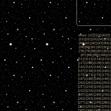
strony: [
1
] [
2
] [
3
] [
4
] [
5
] 
[
21
] [
22
] [
23
] [
24
] [
25
] [
[
40
] [
41
] [
42
] [
43
] [
44
] [
[
59
] [
60
] [
61
] [
62
] [
63
] [
[
78
] [
79
] [
80
] [
81
] [
82
] [
[
97
] [
98
] [
99
] [
100
] [
1
[
112
] [
113
] [
114
] [
115
] [
[
127
] [
128
] [
129
] [
130
] [
[
142
] [
143
] [
144
] [
145
] [
[
157
] [
158
] [
159
] [
160
] [
[
172
] [
173
] [
174
] [
175
] [
[
187
] [
188
] [
189
] [
190
] [
[
202
] [
203
] [
204
] [
205
] [
[
217
] [
218
] [
219
] [
220
] [
[
232
] [
233
] [
234
] [
235
] [
[
247
] [
248
] [
249
] [
250
] [
[
262
] [
263
] [
264
] [
265
] [
[
277
] [
278
] [
279
] [
280
] [
[
292
] [
293
] [
294
] [
295
] [
[
307
] [
308
] [
309
] [
310
] [