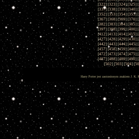
[
322
] [
323
] [
324
] [
325
] [
[
337
] [
338
] [
339
] [
340
] [
[
352
] [
353
] [
354
] [
355
] [
[
367
] [
368
] [
369
] [
370
] [
[
382
] [
383
] [
384
] [
385
] [
[
397
] [
398
] [
399
] [
400
] [
[
412
] [
413
] [
414
] [
415
] [
[
427
] [
428
] [
429
] [
430
] [
[
442
] [
443
] [
444
] [
445
] [
[
457
] [
458
] [
459
] [
460
] [
[
472
] [
473
] [
474
] [
475
] [
[
487
] [
488
] [
489
] [
490
] [
[
502
] [
503
] [
504
] [
5
Harry Potter jest zastrzeżonym znakiem J. K. 